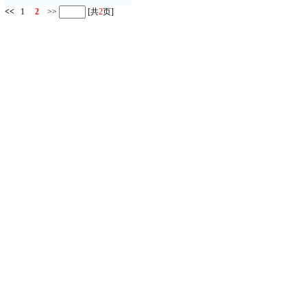
<<
1
2
>>
[共
2
页]