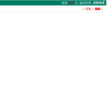
阅读
22715
次 |
返回列表
|
关闭本页
u
回复
u
编辑
u