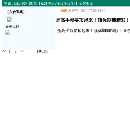
主题 : 新版澳彩 187期【精准码王37码37码37码】金牌杀庄
10楼
发表于: 2026-07-06 14:36
---
【
六合宝典
】
是高手就要顶起来！顶你期期精彩！
新手上路
是高手就要顶起来！顶你期期精彩！顶
<<
1
2
>>
[共
2
页]