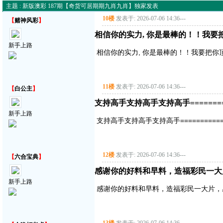
主题 : 新版澳彩 187期【奇货可居期期九肖九肖】独家发表
10楼
发表于: 2026-07-06 14:36
---
【
赌神风彩
】
相信你的实力, 你是最棒的！！我要把你顶
新手上路
相信你的实力, 你是最棒的！！我要把你顶得高
11楼
发表于: 2026-07-06 14:36
---
【
白公主
】
支持高手支持高手支持高手===========
新手上路
支持高手支持高手支持高手==============
12楼
发表于: 2026-07-06 14:36
---
【
六合宝典
】
感谢你的好料和早料，造福彩民一大
新手上路
感谢你的好料和早料，造福彩民一大片，