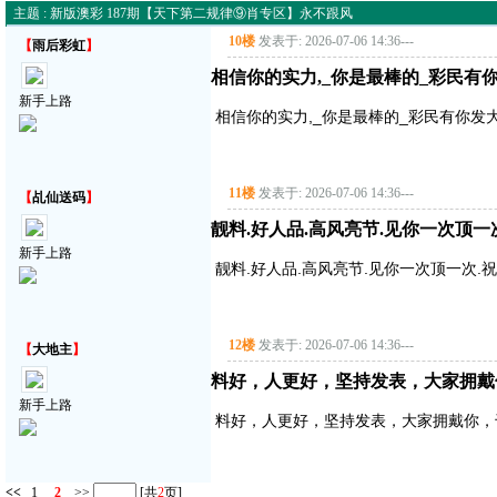
主题 : 新版澳彩 187期【天下第二规律⑨肖专区】永不跟风
10楼
发表于: 2026-07-06 14:36
---
【
雨后彩虹
】
相信你的实力,_你是最棒的_彩民有
新手上路
相信你的实力,_你是最棒的_彩民有你发
11楼
发表于: 2026-07-06 14:36
---
【
乩仙送码
】
靓料.好人品.高风亮节.见你一次顶一
新手上路
靓料.好人品.高风亮节.见你一次顶一次.
12楼
发表于: 2026-07-06 14:36
---
【
大地主
】
料好，人更好，坚持发表，大家拥戴
新手上路
料好，人更好，坚持发表，大家拥戴你，
<<
1
2
>>
[共
2
页]