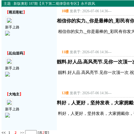
主题 : 新版澳彩 187期【天下第二规律⑨肖专区】永不跟风
10楼
发表于: 2026-07-06 14:36
---
【
雨后彩虹
】
相信你的实力,_你是最棒的_彩民有
新手上路
相信你的实力,_你是最棒的_彩民有你发
11楼
发表于: 2026-07-06 14:36
---
【
乩仙送码
】
靓料.好人品.高风亮节.见你一次顶一
新手上路
靓料.好人品.高风亮节.见你一次顶一次.
12楼
发表于: 2026-07-06 14:36
---
【
大地主
】
料好，人更好，坚持发表，大家拥戴
新手上路
料好，人更好，坚持发表，大家拥戴你，
<<
1
2
>>
[共
2
页]