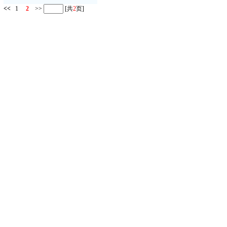
<<
1
2
>>
[共
2
页]