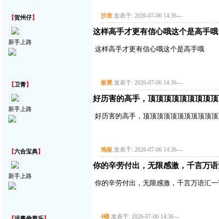
沙发
发表于: 2026-07-06 14:36
---
【
贺州仔
】
这样高手才更有信心哦这个是高手哦
新手上路
这样高手才更有信心哦这个是高手哦
板凳
发表于: 2026-07-06 14:36
---
【
卫青
】
好历害的高手，顶顶顶顶顶顶顶顶顶
新手上路
好历害的高手，顶顶顶顶顶顶顶顶顶顶顶
地板
发表于: 2026-07-06 14:36
---
【
六合宝典
】
你的辛劳付出，无限感激，千言万语
新手上路
你的辛劳付出，无限感激，千言万语汇一
4楼
发表于: 2026-07-06 14:36
---
【
没事偷着乐
】