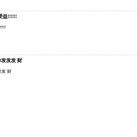
!!!!!
!!
发发发 财
发 财