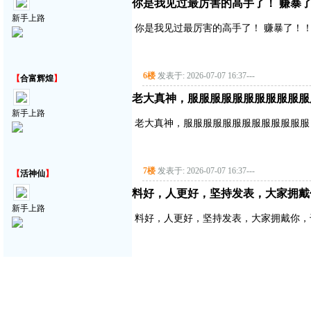
你是我见过最厉害的高手了！ 赚暴了！
新手上路
你是我见过最厉害的高手了！ 赚暴了！！！
6楼
发表于: 2026-07-07 16:37
---
【
合富辉煌
】
老大真神，服服服服服服服服服服服
新手上路
老大真神，服服服服服服服服服服服服服
7楼
发表于: 2026-07-07 16:37
---
【
活神仙
】
料好，人更好，坚持发表，大家拥戴
新手上路
料好，人更好，坚持发表，大家拥戴你，