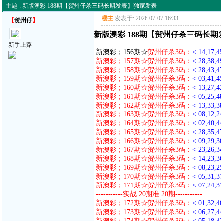
主题 : 新版澳彩 188期【贺州仔杀三码长期发表】独家发表
楼主
发表于: 2026-07-07 16:33
---
【
贺州仔
】
新版澳彩 188期【贺州仔杀三码长
新手上路
新澳彩；156期☆
贺州仔
杀3码：
< 14,17,4
新澳彩；157期☆
贺州仔
杀3码：
< 28,38,4
新澳彩；158期☆
贺州仔
杀3码：
< 28,43,4
新澳彩；159期☆
贺州仔
杀3码：
< 03,41,4
新澳彩；160期☆
贺州仔
杀3码：
< 13,27,4
新澳彩；161期☆
贺州仔
杀3码：
< 05,25,4
新澳彩；162期☆
贺州仔
杀3码：
< 13,33,3
新澳彩；163期☆
贺州仔
杀3码：
< 08,12,2
新澳彩；164期☆
贺州仔
杀3码：
< 02,40,4
新澳彩；165期☆
贺州仔
杀3码：
< 28,35,4
新澳彩；166期☆
贺州仔
杀3码：
< 09,29,3
新澳彩；167期☆
贺州仔
杀3码：
< 23,26,3
新澳彩；168期☆
贺州仔
杀3码：
< 14,23,3
新澳彩；169期☆
贺州仔
杀3码：
< 08,23,2
新澳彩；170期☆
贺州仔
杀3码：
< 05,31,3
新澳彩；171期☆
贺州仔
杀3码：
< 07,24,3
-----------实战 20期准 20期-----------
新澳彩；172期☆
贺州仔
杀3码：
< 01,32,4
新澳彩；173期☆
贺州仔
杀3码：
< 06,27,4
新澳彩；174期☆
贺州仔
杀3码：
< 05,18,4