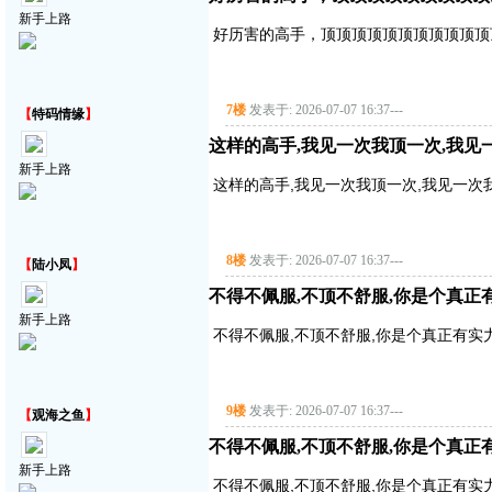
新手上路
好历害的高手，顶顶顶顶顶顶顶顶顶顶顶
7楼
发表于: 2026-07-07 16:37
---
【
特码情缘
】
这样的高手,我见一次我顶一次,我见
新手上路
这样的高手,我见一次我顶一次,我见一次
8楼
发表于: 2026-07-07 16:37
---
【
陆小凤
】
不得不佩服,不顶不舒服,你是个真正
新手上路
不得不佩服,不顶不舒服,你是个真正有实
9楼
发表于: 2026-07-07 16:37
---
【
观海之鱼
】
不得不佩服,不顶不舒服,你是个真正
新手上路
不得不佩服,不顶不舒服,你是个真正有实