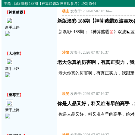
主题 : 新版澳彩 188期【神算赌霸双波喜欢参考】绝对原创
楼主
发表于: 2026-07-07 16:34
---
【
神算赌霸
】
新版澳彩 188期【神算赌霸双波喜
新手上路
新澳彩~188期；《神算赌霸
㊣
》双波◣蓝
沙发
发表于: 2026-07-07 16:37
---
【
大地主
】
老大你真的厉害啊，有真正实力，我
新手上路
老大你真的厉害啊，有真正实力，我跟定
板凳
发表于: 2026-07-07 16:37
---
【
至尊王
】
你是人品又好，料又准有早的高手，
新手上路
你是人品又好，料又准有早的高手，绝对