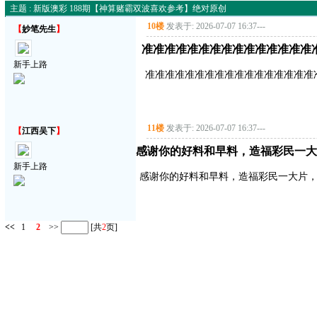
主题 : 新版澳彩 188期【神算赌霸双波喜欢参考】绝对原创
10楼
发表于: 2026-07-07 16:37
---
【
妙笔先生
】
准准准准准准准准准准准准准准准
新手上路
准准准准准准准准准准准准准准准准准
11楼
发表于: 2026-07-07 16:37
---
【
江西吴下
】
感谢你的好料和早料，造福彩民一大
新手上路
感谢你的好料和早料，造福彩民一大片
<<
1
2
>>
[共
2
页]