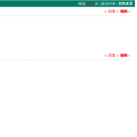
阅读
28215
次 |
返回列表
|
关闭本页
u
回复
u
编辑
u
u
回复
u
编辑
u