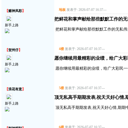
地板
发表于: 2026-07-07 16:37
---
【
赌神风彩
】
把鲜花和掌声献给那些默默工作的无
新手上路
把鲜花和掌声献给那些默默工作的无私伟
4楼
发表于: 2026-07-07 16:37
---
【
贺州仔
】
愿你继续用最精彩的业绩，给广大彩
新手上路
愿你继续用最精彩的业绩，给广大彩民一
5楼
发表于: 2026-07-07 16:37
---
【
浪花有意
】
顶无私高手期期发表,祝天天好心情,
新手上路
顶无私高手期期发表,祝天天好心情,期期中
6楼
发表于: 2026-07-07 16:37
---