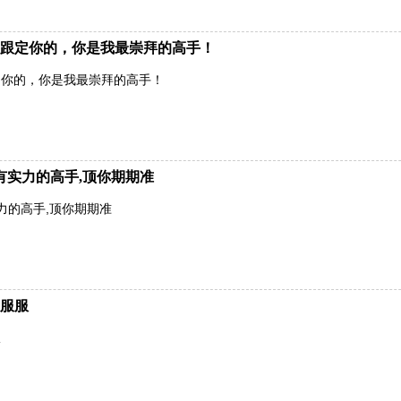
跟定你的，你是我最崇拜的高手！
定你的，你是我最崇拜的高手！
有实力的高手,顶你期期准
力的高手,顶你期期准
服服
服