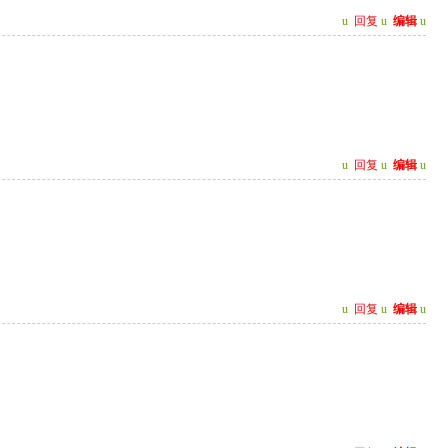
u
回复
u
编辑
u
u
回复
u
编辑
u
u
回复
u
编辑
u