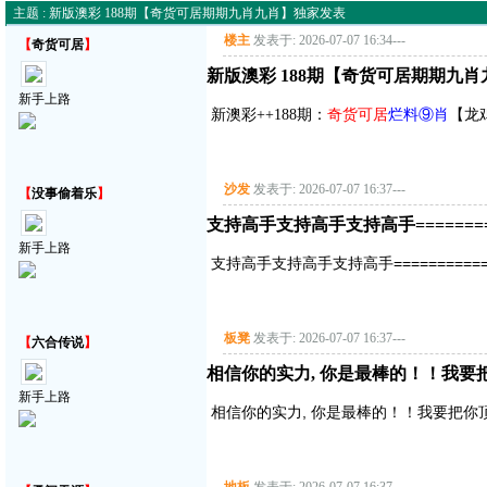
主题 : 新版澳彩 188期【奇货可居期期九肖九肖】独家发表
楼主
发表于: 2026-07-07 16:34
---
【
奇货可居
】
新版澳彩 188期【奇货可居期期九
新手上路
新澳彩++188期：
奇货可居
烂料⑨肖
【龙
沙发
发表于: 2026-07-07 16:37
---
【
没事偷着乐
】
支持高手支持高手支持高手===========
新手上路
支持高手支持高手支持高手==============
板凳
发表于: 2026-07-07 16:37
---
【
六合传说
】
相信你的实力, 你是最棒的！！我要把你顶
新手上路
相信你的实力, 你是最棒的！！我要把你顶得高