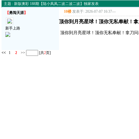
主题 : 新版澳彩 188期【陆小凤凤二波二波二波】独家发表
10楼
发表于: 2026-07-07 16:37
---
【
勇闯天涯
】
顶你到月亮星球！顶你无私奉献！拿
新手上路
顶你到月亮星球！顶你无私奉献！拿刀问
<<
1
2
>>
[共
2
页]