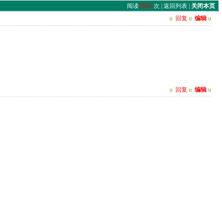
阅读
38421
次 |
返回列表
|
关闭本页
u
回复
u
编辑
u
u
回复
u
编辑
u