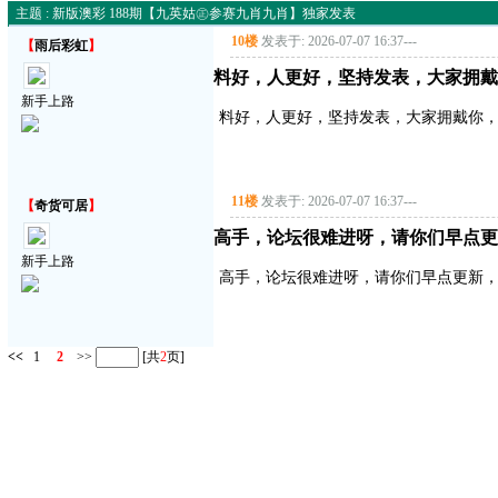
主题 : 新版澳彩 188期【九英姑㊣参赛九肖九肖】独家发表
10楼
发表于: 2026-07-07 16:37
---
【
雨后彩虹
】
料好，人更好，坚持发表，大家拥戴
新手上路
料好，人更好，坚持发表，大家拥戴你
11楼
发表于: 2026-07-07 16:37
---
【
奇货可居
】
高手，论坛很难进呀，请你们早点更
新手上路
高手，论坛很难进呀，请你们早点更新
<<
1
2
>>
[共
2
页]