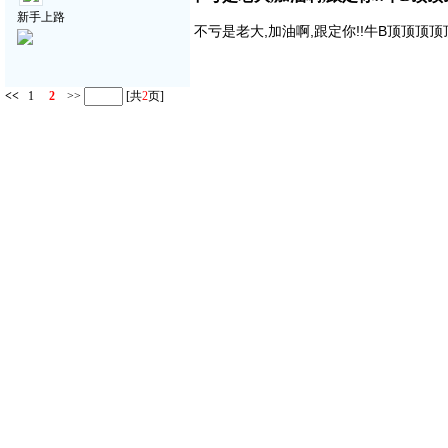
新手上路
不亏是老大,加油啊,跟定你!!牛B顶顶顶
<<
1
2
>>
[共
2
页]