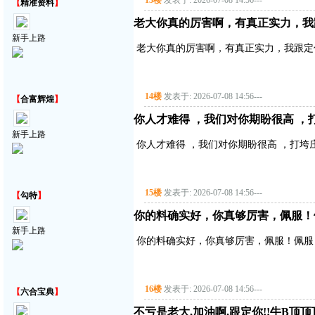
13楼
发表于: 2026-07-08 14:56
---
【
精准资料
】
老大你真的厉害啊，有真正实力，我
新手上路
老大你真的厉害啊，有真正实力，我跟定
14楼
发表于: 2026-07-08 14:56
---
【
合富辉煌
】
你人才难得 ，我们对你期盼很高 ，
新手上路
你人才难得 ，我们对你期盼很高 ，打垮
15楼
发表于: 2026-07-08 14:56
---
【
勾特
】
你的料确实好，你真够厉害，佩服！
新手上路
你的料确实好，你真够厉害，佩服！佩服
16楼
发表于: 2026-07-08 14:56
---
【
六合宝典
】
不亏是老大,加油啊,跟定你!!牛B顶