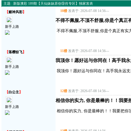
主题 : 新版澳彩 189期【天仙妹妹原创⑨肖专区】独家发表
10楼
发表于: 2026-07-08 14:56
---
【
赌神风彩
】
不得不佩服,不顶不舒服,你是个真正有实
新手上路
不得不佩服,不顶不舒服,你是个真正有实力的
11楼
发表于: 2026-07-08 14:56
---
【
落樱纷飞
】
我顶你！愿好运与你同在！高手我永
新手上路
我顶你！愿好运与你同在！高手我永远支
12楼
发表于: 2026-07-08 14:56
---
【
白公主
】
相信你的实力, 你是最棒的！！我要把你顶
新手上路
相信你的实力, 你是最棒的！！我要把你顶得高