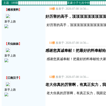
主题 : 189期███████████████████████富豪小子七肖中特██████
10楼
发表于: 2026-07-08 14:56
---
【
精准资料
】
好历害的高手，顶顶顶顶顶顶顶顶顶
新手上路
好历害的高手，顶顶顶顶顶顶顶顶顶顶
11楼
发表于: 2026-07-08 14:56
---
【
天仙妹妹
】
感谢您真诚奉献！把最好的料奉献给
新手上路
感谢您真诚奉献！把最好的料奉献给大
12楼
发表于: 2026-07-08 14:56
---
【
江南汉子
】
老大你真的厉害啊，有真正实力，我
新手上路
老大你真的厉害啊，有真正实力，我跟