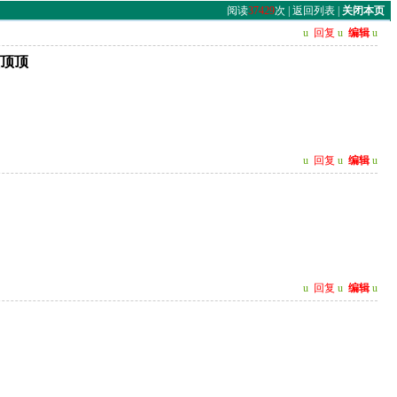
阅读
37429
次 |
返回列表
|
关闭本页
u
回复
u
编辑
u
顶顶
u
回复
u
编辑
u
u
回复
u
编辑
u