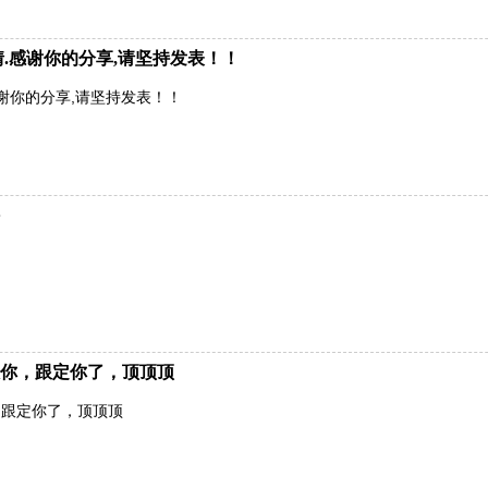
.感谢你的分享,请坚持发表！！
谢你的分享,请坚持发表！！
你，跟定你了，顶顶顶
，跟定你了，顶顶顶