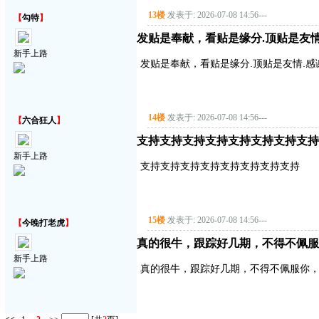
13楼
发表于: 2026-07-08 14:56
---
【
勾特
】
发贴是奉献，看贴是缘分.顶贴是友情
新手上路
发贴是奉献，看贴是缘分.顶贴是友情.感
14楼
发表于: 2026-07-08 14:56
---
【
六合狂人
】
支持支持支持支持支持支持支持支持
新手上路
支持支持支持支持支持支持支持支持
15楼
发表于: 2026-07-08 14:56
---
【
今晚打老虎
】
真的很牛，跟踪好几期，不得不佩服
新手上路
真的很牛，跟踪好几期，不得不佩服你