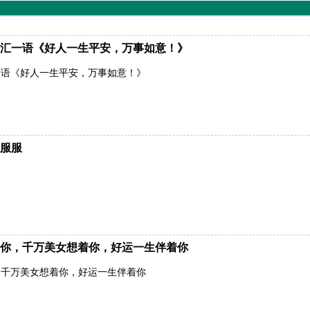
汇一语《好人一生平安，万事如意！》
一语《好人一生平安，万事如意！》
服服
服
你，千万美女想着你，好运一生伴着你
，千万美女想着你，好运一生伴着你