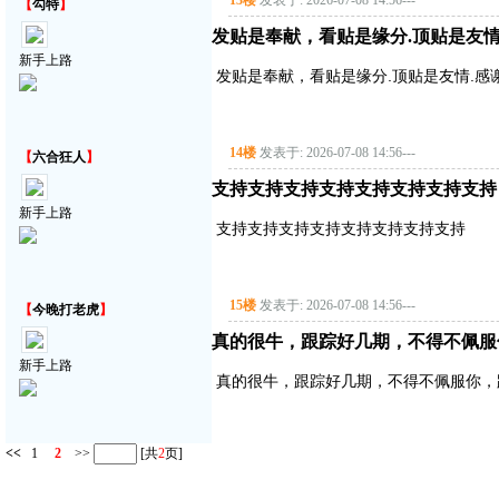
13楼
发表于: 2026-07-08 14:56
---
【
勾特
】
发贴是奉献，看贴是缘分.顶贴是友情
新手上路
发贴是奉献，看贴是缘分.顶贴是友情.感
14楼
发表于: 2026-07-08 14:56
---
【
六合狂人
】
支持支持支持支持支持支持支持支持
新手上路
支持支持支持支持支持支持支持支持
15楼
发表于: 2026-07-08 14:56
---
【
今晚打老虎
】
真的很牛，跟踪好几期，不得不佩服
新手上路
真的很牛，跟踪好几期，不得不佩服你，
<<
1
2
>>
[共
2
页]