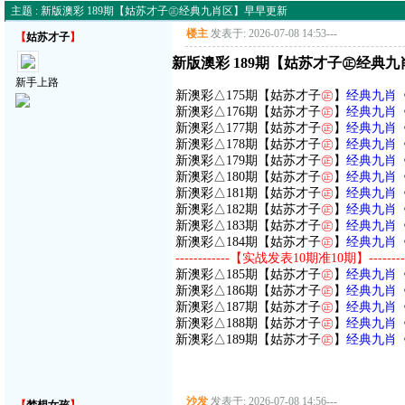
主题 : 新版澳彩 189期【姑苏才子㊣经典九肖区】早早更新
楼主
发表于: 2026-07-08 14:53
---
【
姑苏才子
】
新版澳彩 189期【姑苏才子㊣经典
新手上路
新澳彩△175期【姑苏才子
㊣
】
经典九肖
新澳彩△176期【姑苏才子
㊣
】
经典九肖
新澳彩△177期【姑苏才子
㊣
】
经典九肖
新澳彩△178期【姑苏才子
㊣
】
经典九肖
新澳彩△179期【姑苏才子
㊣
】
经典九肖
新澳彩△180期【姑苏才子
㊣
】
经典九肖
新澳彩△181期【姑苏才子
㊣
】
经典九肖
新澳彩△182期【姑苏才子
㊣
】
经典九肖
新澳彩△183期【姑苏才子
㊣
】
经典九肖
新澳彩△184期【姑苏才子
㊣
】
经典九肖
------------【实战发表10期准10期】---------
新澳彩△185期【姑苏才子
㊣
】
经典九肖
新澳彩△186期【姑苏才子
㊣
】
经典九肖
新澳彩△187期【姑苏才子
㊣
】
经典九肖
新澳彩△188期【姑苏才子
㊣
】
经典九肖
新澳彩△189期【姑苏才子
㊣
】
经典九肖
沙发
发表于: 2026-07-08 14:56
---