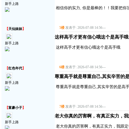
新手上路
相信你的实力, 你是最棒的！！我要把你
5楼
发表于: 2026-07-08 14:56
---
【
天仙妹妹
】
这样高手才更有信心哦这个是高手哦
新手上路
这样高手才更有信心哦这个是高手哦
6楼
发表于: 2026-07-08 14:56
---
【
红色年代
】
尊重高手就是尊重自己,其实辛苦的是
新手上路
尊重高手就是尊重自己,其实辛苦的是高手,
7楼
发表于: 2026-07-08 14:56
---
【
富豪小子
】
老大你真的厉害啊，有真正实力，我
新手上路
老大你真的厉害啊，有真正实力，我跟定