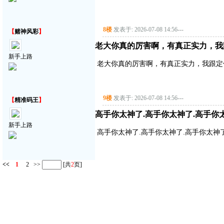
8楼
发表于: 2026-07-08 14:56
---
【
赌神风彩
】
老大你真的厉害啊，有真正实力，我
新手上路
老大你真的厉害啊，有真正实力，我跟定
9楼
发表于: 2026-07-08 14:56
---
【
精准码王
】
高手你太神了.高手你太神了.高手你
新手上路
高手你太神了.高手你太神了.高手你太神
<<
1
2
>>
[共
2
页]