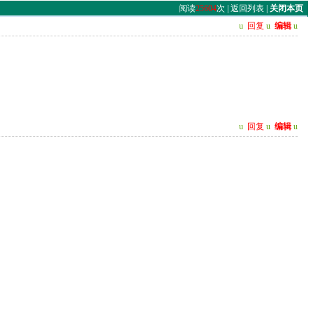
阅读
25604
次 |
返回列表
|
关闭本页
u
回复
u
编辑
u
u
回复
u
编辑
u