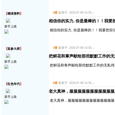
4楼
发表于: 2026-07-08 14:56
---
【
精准资料
】
相信你的实力, 你是最棒的！！我要把你顶
新手上路
相信你的实力, 你是最棒的！！我要把你顶得高
5楼
发表于: 2026-07-08 14:56
---
【
延参大师
】
把鲜花和掌声献给那些默默工作的无
新手上路
把鲜花和掌声献给那些默默工作的无私伟
6楼
发表于: 2026-07-08 14:56
---
【
红色年代
】
老大真神，服服服服服服服服服服服
新手上路
老大真神，服服服服服服服服服服服服服