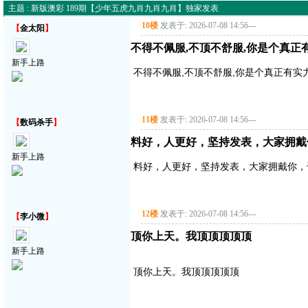
主题 : 新版澳彩 189期【少年五虎九肖九肖九肖】独家发表
10楼
发表于: 2026-07-08 14:56
---
【
金太阳
】
不得不佩服,不顶不舒服,你是个真正
新手上路
不得不佩服,不顶不舒服,你是个真正有实
11楼
发表于: 2026-07-08 14:56
---
【
数码杀手
】
料好，人更好，坚持发表，大家拥戴
新手上路
料好，人更好，坚持发表，大家拥戴你，
12楼
发表于: 2026-07-08 14:56
---
【
李小微
】
顶你上天。我顶顶顶顶顶
新手上路
顶你上天。我顶顶顶顶顶