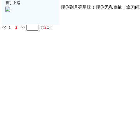
新手上路
顶你到月亮星球！顶你无私奉献！拿刀问
<<
1
2
>>
[共
2
页]