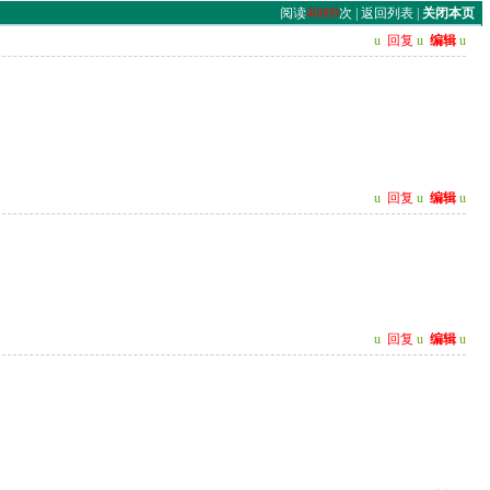
阅读
40809
次 |
返回列表
|
关闭本页
u
回复
u
编辑
u
u
回复
u
编辑
u
u
回复
u
编辑
u