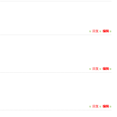
u
回复
u
编辑
u
u
回复
u
编辑
u
u
回复
u
编辑
u