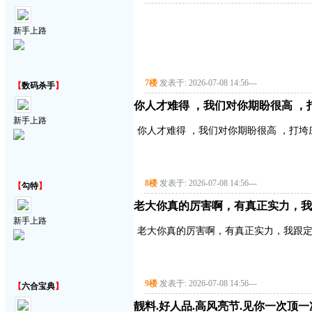
新手上路
7楼
发表于: 2026-07-08 14:56
---
【
数码杀手
】
你人才难得 ，我们对你期盼很高 ，
新手上路
你人才难得 ，我们对你期盼很高 ，打
8楼
发表于: 2026-07-08 14:56
---
【
勾特
】
老大你真的厉害啊，有真正实力，我
新手上路
老大你真的厉害啊，有真正实力，我跟
9楼
发表于: 2026-07-08 14:56
---
【
六合宝典
】
靓料.好人品.高风亮节.见你一次顶一