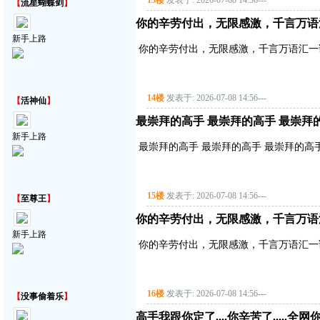
13楼
发表于: 2026-07-08 14:56
---
【
流星蝴蝶剑
】
你的辛劳付出，无限感激，千言万语
新手上路
你的辛劳付出，无限感激，千言万语汇一
14楼
发表于: 2026-07-08 14:56
---
【
活神仙
】
最崇拜的高手 最崇拜的高手 最崇拜
新手上路
最崇拜的高手 最崇拜的高手 最崇拜的高
15楼
发表于: 2026-07-08 14:56
---
【
至尊王
】
你的辛劳付出，无限感激，千言万语
新手上路
你的辛劳付出，无限感激，千言万语汇一
16楼
发表于: 2026-07-08 14:56
---
【
没事偷着乐
】
高手我跟你定了....你辛苦了.....全网